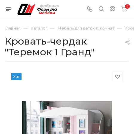
0
—
—
—
Главная
Каталог
Мебель для детских комнат
Кров
Кровать-чердак
"Теремок 1 Гранд"
Хит