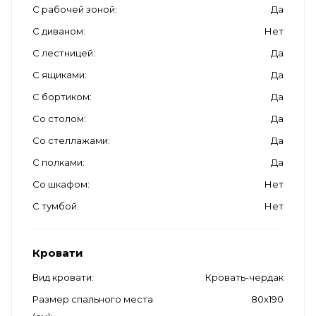
С рабочей зоной
Да
С диваном
Нет
С лестницей
Да
С ящиками
Да
С бортиком
Да
Со столом
Да
Со стеллажами
Да
С полками
Да
Со шкафом
Нет
С тумбой
Нет
Кровати
Вид кровати
Кровать-чердак
Размер спального места
80х190