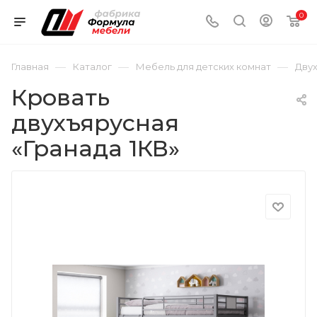
0
—
—
—
Главная
Каталог
Мебель для детских комнат
Дву
Кровать
двухъярусная
«Гранада 1КВ»